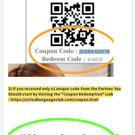
2) If you received only x1 unique code from the Partner. You
Should start by Visiting the "Coupon Redemption" Link
-
https://oxfordlanguageclub.com/coupon.html