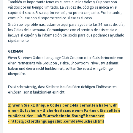
También es importante tener en cuenta que los Vales y Cupones son
válidos por un tiempo limitado. La validez del código se indica en el
cupón del socio. Si su cupón venció, no podrá canjearlo. Por lo tanto,
comuníquese con el soporte técnico si ese es el caso.
Si aún tiene problemas, estamos aquí para ayudarlo las 24 horas del día,
los 7 días de la semana. Comuníquese con el
servicio de asistencia
e
incluya el cupón y la información del socio para que podamos ayudarlo
rápidamente.
GERMAN
Wenn Sie einen Oxford Language Club Coupon oder Gutscheincode von
einer Partnerseite wie Groupon , Peixe, Showroom Prive usw. gekauft
haben und dieser nicht funktioniert, sollten Sie zuerst einige Dinge
überprüfen.
Es ist sehr wichtig, dass Sie Ihren Kauf auf den richtigen Einlöseseiten
einlösen, sonst funktioniert es nicht.
1) Wenn Sie x2 Unique Codes per E-Mail erhalten haben, dh
einen Gutschein + Sicherheitscode vom Partner. Sie sollten
zunächst den Link "Gutscheineinlösung" besuchen
-
https://oxfordlanguageclub.com/de/voucher.html