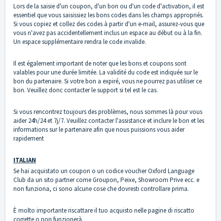
Lors de la saisie d'un coupon, d'un bon ou d'un code d'activation, il est
essentiel que vous saisissiez les bons codes dans les champs appropriés.
Si vous copiez et collez des codes à partir d'un e-mail, assurez-vous que
vous n'avez pas accidentellement inclus un espace au début ou à la fin.
Un espace supplémentaire rendra le code invalide.
Il est également important de noter que les bons et coupons sont
valables pour une durée limitée. La validité du code est indiquée sur le
bon du partenaire. Si votre bon a expiré, vous ne pourrez pas utiliser ce
bon. Veuillez donc contacter le support si tel est le cas.
Si vous rencontrez toujours des problèmes, nous sommes là pour vous
aider 24h/24 et 7j/7. Veuillez
contacter l'assistance
et inclure le bon et les
informations sur le partenaire afin que nous puissions vous aider
rapidement
ITALIAN
Se hai acquistato un coupon o un codice voucher Oxford Language
Club da un sito partner come Groupon, Peixe, Showroom Prive ecc. e
non funziona, ci sono alcune cose che dovresti controllare prima.
È molto importante riscattare il tuo acquisto nelle pagine di riscatto
corrette o non funzionerà.