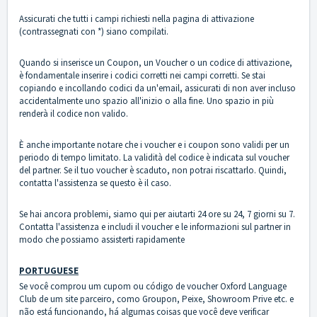
Assicurati che tutti i campi richiesti nella pagina di attivazione
(contrassegnati con *) siano compilati.
Quando si inserisce un Coupon, un Voucher o un codice di attivazione,
è fondamentale inserire i codici corretti nei campi corretti. Se stai
copiando e incollando codici da un'email, assicurati di non aver incluso
accidentalmente uno spazio all'inizio o alla fine. Uno spazio in più
renderà il codice non valido.
È anche importante notare che i voucher e i coupon sono validi per un
periodo di tempo limitato. La validità del codice è indicata sul voucher
del partner. Se il tuo voucher è scaduto, non potrai riscattarlo. Quindi,
contatta l'assistenza se questo è il caso.
Se hai ancora problemi, siamo qui per aiutarti 24 ore su 24, 7 giorni su 7.
Contatta l'assistenza
e includi il voucher e le informazioni sul partner in
modo che possiamo assisterti rapidamente
PORTUGUESE
Se você comprou um cupom ou código de voucher Oxford Language
Club de um site parceiro, como Groupon, Peixe, Showroom Prive etc. e
não está funcionando, há algumas coisas que você deve verificar