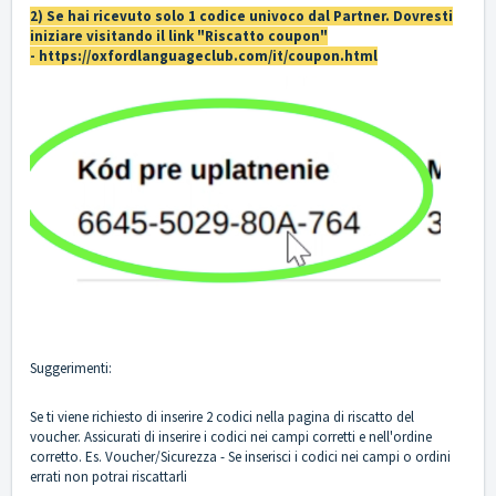
2) Se hai ricevuto solo 1 codice univoco dal Partner. Dovresti
iniziare visitando il link "Riscatto coupon"
-
https://oxfordlanguageclub.com/it/coupon.html
Suggerimenti:
Se ti viene richiesto di inserire 2 codici nella pagina di riscatto del
voucher. Assicurati di inserire i codici nei campi corretti e nell'ordine
corretto. Es. Voucher/Sicurezza - Se inserisci i codici nei campi o ordini
errati non potrai riscattarli