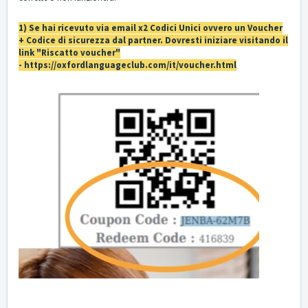
1) Se hai ricevuto via email x2 Codici Unici ovvero un Voucher
+ Codice di sicurezza dal partner. Dovresti iniziare visitando il
link "Riscatto voucher"
-
https://oxfordlanguageclub.com/it/voucher.html