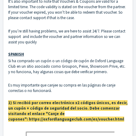
It's also important to note that Vouchers & Coupons are valid for a
limited time. The code validity is stated on the voucher from the partner.
If your voucher expired, you won’t be able to redeem that voucher. So
please contact support if that is the case.
If you’re still having problems, we are here to assist 24/7. Please
contact
support
and include the voucher and partner information so we can
assist you quickly
SPANISH
Si ha comprado un cupón o un código de cupón de Oxford Language
Club en un sitio asociado como Groupon, Peixe, Showroom Prive, etc.
y no funciona, hay algunas cosas que debe verificar primero.
Es muy importante que canjee su compra en las páginas de canje
correctas o no funcionará.
1) Si recibió por correo electrónico x2 códigos únicos, es decir,
un cupón + código de seguridad del socio. Debe comenzar
visitando el enlace "Canje de
cupones":
https://oxfordlanguageclub.com/es/voucher.html