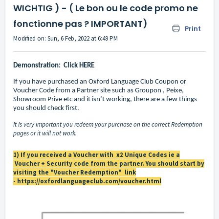
WICHTIG ) - ( Le bon ou le code promo ne
fonctionne pas ? IMPORTANT)
Print
Modified on: Sun, 6 Feb, 2022 at 6:49 PM
Demonstration: Click HERE
If you have purchased an Oxford Language Club Coupon or
Voucher Code from a Partner site such as Groupon , Peixe,
Showroom Prive etc and it isn’t working, there are a few things
you should check first.
It Is very important you redeem your purchase on the correct Redemption
pages or it will not work.
1) If you received a Voucher with x2 Unique Codes ie a
Voucher + Security code from the partner. You should start by
visiting the "Voucher Redemption" link
-
https://oxfordlanguageclub.com/voucher.html