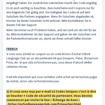
eingefügt haben. Ein zusätzliches Leerzeichen macht den Code ungültig.
Es ist auch wichtig zu beachten, dass Gutscheine und Coupons nur für
eine begrenzte Zeit gültig sind. Die Gültigkeit des Codes ist auf dem
Gutschein des Partners angegeben. Wenn Ihr Gutschein abgelaufen ist,
können Sie diesen Gutschein nicht einlösen. Bitte kontaktieren Sie in
diesem Fall den Support.
Wenn Sie immer noch Probleme haben, sind wir rund um die Uhr für Sie
da. Bitte
kontaktieren Sie den Support
und geben Sie den Gutschein und
die Partnerinformationen an, damit wir Ihnen schnell helfen können
FRENCH
Si vous avez acheté un coupon ou un code de bon d'achat Oxford
Language Club sur un site partenaire tel que Groupon, Peixe, Showroom
Prive, etc. et que cela ne fonctionne pas, vous devez d'abord vérifier
certaines choses.
Il est très important que vous rachetiez votre achat sur les bonnes pages
de rachat, sinon cela ne fonctionnera pas.
1) Si vous avez reçu par e-mail x2 Codes Uniques c'est-à-dire
un Voucher + Code de sécurité du partenaire. Vous devriez
commencer par visiter le lien « Échange de bons »
-
https://oxfordlanguageclub.com/fr/voucher.html