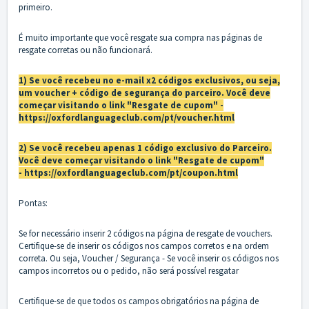
primeiro.
É muito importante que você resgate sua compra nas páginas de
resgate corretas ou não funcionará.
1) Se você recebeu no e-mail x2 códigos exclusivos, ou seja,
um voucher + código de segurança do parceiro. Você deve
começar visitando o link "Resgate de cupom" -
https://oxfordlanguageclub.com/pt/voucher.html
2) Se você recebeu apenas 1 código exclusivo do Parceiro.
Você deve começar visitando o link "Resgate de cupom"
-
https://oxfordlanguageclub.com/pt/coupon.html
Pontas:
Se for necessário inserir 2 códigos na página de resgate de vouchers.
Certifique-se de inserir os códigos nos campos corretos e na ordem
correta. Ou seja, Voucher / Segurança - Se você inserir os códigos nos
campos incorretos ou o pedido, não será possível resgatar
Certifique-se de que todos os campos obrigatórios na página de