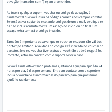
ativação (marcados com *) sejam preenchidos.
Ao inserir qualquer cupom, voucher ou código de ativação, é
fundamental que você insira os códigos corretos nos campos corretos.
Se você estiver copiando e colando códigos de um e-mail, certifique-se
de não incluir acidentalmente um espaço no início ou no final. Um
espaço extra tornará o código inválido.
Também é importante observar que os vouchers e cupons são válidos
por tempo limitado. A validade do código está indicada no voucher do
parceiro. Se o seu voucher tiver expirado, você não poderá resgatá-lo.
Portanto, entre em contato com o suporte se for o caso.
Se você ainda estiver tendo problemas, estamos aqui para ajudá-lo 24
horas por dia, 7 dias por semana. Entre em
contato com o suporte
e
inclua o voucher e as informações do parceiro para que possamos
ajudá-lo rapidamente